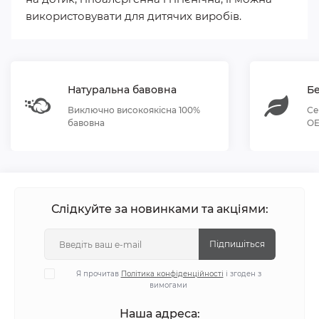
використовувати для дитячих виробів.
Натуральна бавовна
Бе
Виключно високоякісна 100%
Се
бавовна
OE
Слідкуйте за новинками та акціями:
Підпишіться
Я прочитав
Політика конфіденційності
і згоден з
вимогами
Наша адреса: