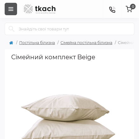
0
Постільна білизна
Сімейна постільна білизна
Сімейний 
Сімейний комплект Beige