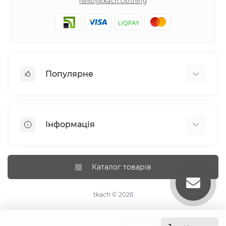
hello@tkach.clothing
Популярне
Постільна білизна
Набори наволочок
Інформація
Простирадла на резинці
Про tkach
Оплата
Каталог товарів
Доставка
Повернення
tkach © 2026
Рекомендації догляду
Дропшиппінг та опт