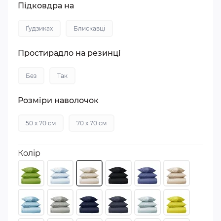
Підковдра на
Ґудзиках
Блискавці
Простирадло на резинці
Без
Так
Розміри наволочок
50 х 70 см
70 х 70 см
Колір