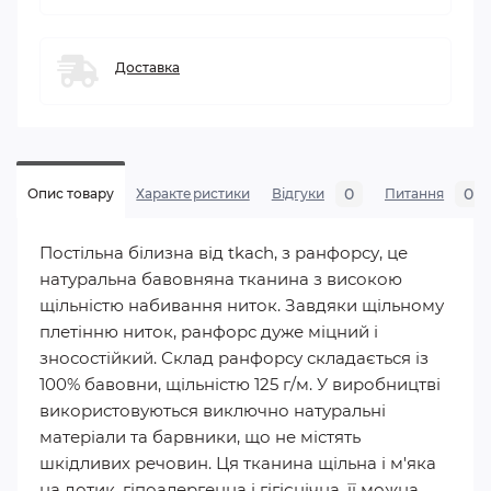
Доставка
0
0
Опис товару
Характеристики
Відгуки
Питання
Постільна білизна від tkach, з ранфорсу, це
натуральна бавовняна тканина з високою
щільністю набивання ниток. Завдяки щільному
плетінню ниток, ранфорс дуже міцний і
зносостійкий. Склад ранфорсу складається із
100% бавовни, щільністю 125 г/м. У виробництві
використовуються виключно натуральні
матеріали та барвники, що не містять
шкідливих речовин. Ця тканина щільна і м'яка
на дотик, гіпоалергенна і гігієнічна, її можна