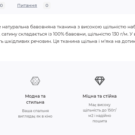
0
Питання
0
, це натуральна бавовняна тканина з високою щільністю 
д сатину складається із 100% бавовни, щільністю 130 г/м
ь шкідливих речовин. Ця тканина щільна і м'яка на дотик, 
Модна та
Міцна та стійка
стильна
Має високу
щільність до 150г/
Ваша спальня
м2 і надійно
виглядає як в кіно
пошита