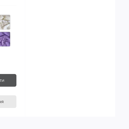
ти
ня