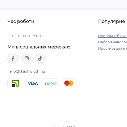
Час роботи
Популярне
Пн-Пт 10:00-17:00
Постільна білиз
Набори наволо
Ми в соціальних мережах:
Простирадла на
hello@tkach.clothing