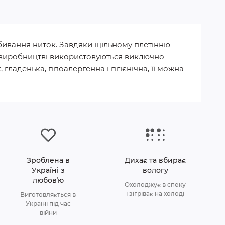
набивання ниток. Завдяки щільному плетінню
. У виробництві використовуються виключно
гладенька, гіпоалергенна і гігієнічна, її можна
Зроблена в
Дихає та вбирає
Україні з
вологу
любовʼю
Охолоджує в спеку
і зігріває на холоді
Виготовляється в
Україні під час
війни