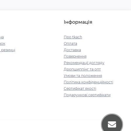
Інформація
на
Про tkach
чок
Оплата
 резинці
Доставка
Повернення
Рекомендації догляду
Дропшиппінг та опт
Умови та положення
Політика конфіденційності
Сертифікат якості
Подарункові сертифікати