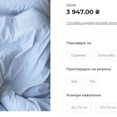
Ціна:
3 947.00 ₴
Потрібен індивідуальний розм
Підковдра на
Ґудзиках
Блискавці
Простирадло на резинці
Без
Так
Розміри наволочок
50 х 70 см
70 х 70 см