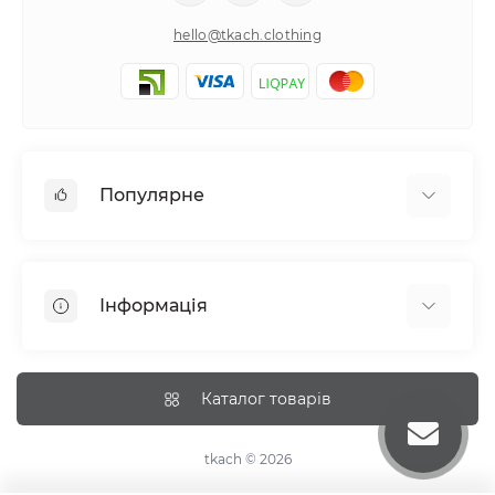
hello@tkach.clothing
Популярне
Постільна білизна
Набори наволочок
Інформація
Простирадла на резинці
Про tkach
Оплата
Каталог товарів
Доставка
Повернення
tkach © 2026
Рекомендації догляду