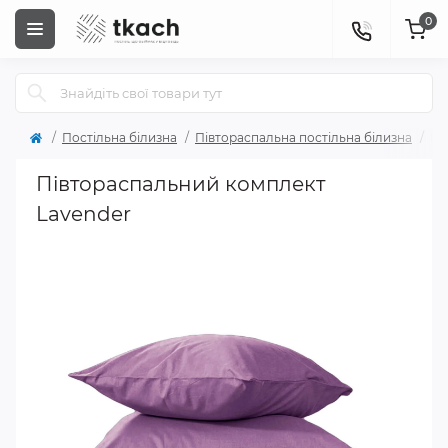
0
Постільна білизна
Півтораспальна постільна білизна
Пі
Півтораспальний комплект
Lavender