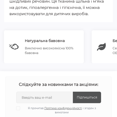
шкідливих речовин. Ця тканина щільна і м'яка
на дотик, гіпоалергенна і гігієнічна, її можна
використовувати для дитячих виробів.
Натуральна бавовна
Бе
Виключно високоякісна 100%
Се
бавовна
OE
Слідкуйте за новинками та акціями:
Підпишіться
Я прочитав
Політика конфіденційності
і згоден з
вимогами