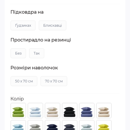
Підковдра на
Ґудзиках
Блискавці
Простирадло на резинці
Без
Так
Розміри наволочок
50 х 70 см
70 х 70 см
Колір