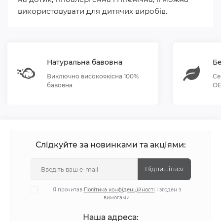
використовувати для дитячих виробів.
Натуральна бавовна
Бе
Виключно високоякісна 100%
Се
бавовна
OE
Слідкуйте за новинками та акціями:
Підпишіться
Я прочитав
Політика конфіденційності
і згоден з
вимогами
Наша адреса: