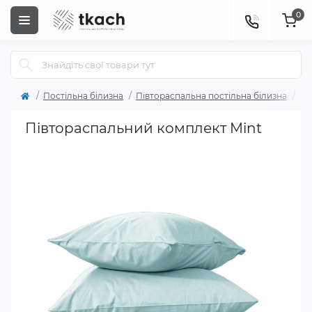
0
Постільна білизна
Півтораспальна постільна білизна
Пі
Півтораспальний комплект Mint