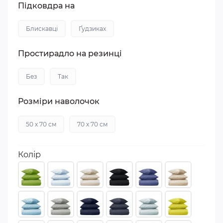
Підковдра на
Блискавці
Ґудзиках
Простирадло на резинці
Без
Так
Розміри наволочок
50 х 70 см
70 х 70 см
Колір