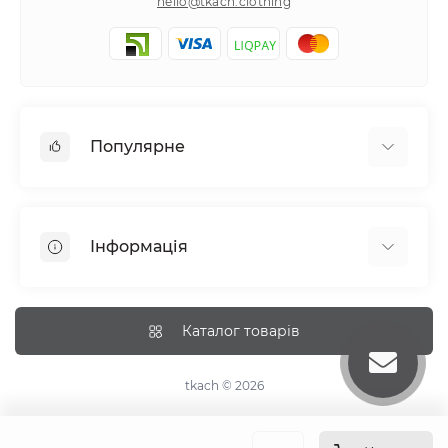
hello@tkach.clothing
Популярне
Постільна білизна
Набори наволочок
Інформація
Простирадла на резинці
Про tkach
Оплата
Каталог товарів
Доставка
Повернення
tkach © 2026
Рекомендації догляду
Дропшиппінг та опт