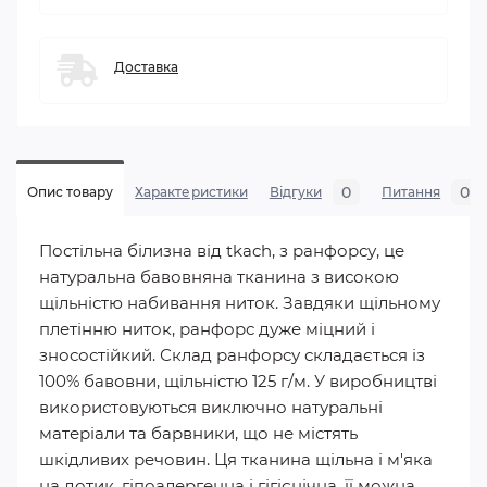
Доставка
0
0
Опис товару
Характеристики
Відгуки
Питання
Постільна білизна від tkach, з ранфорсу, це
натуральна бавовняна тканина з високою
щільністю набивання ниток. Завдяки щільному
плетінню ниток, ранфорс дуже міцний і
зносостійкий. Склад ранфорсу складається із
100% бавовни, щільністю 125 г/м. У виробництві
використовуються виключно натуральні
матеріали та барвники, що не містять
шкідливих речовин. Ця тканина щільна і м'яка
на дотик, гіпоалергенна і гігієнічна, її можна