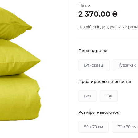
Ціна:
2 370.00 ₴
Потрібен індивідуальний розм
Підковдра на
Блискавці
Ґудзиках
Простирадло на резинці
Без
Так
Розміри наволочок
50 х 70 см
70 х 70 см