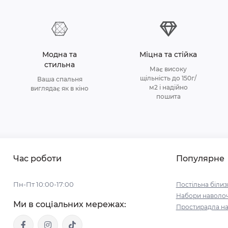
Модна та
Міцна та стійка
стильна
Має високу
щільність до 150г/
Ваша спальня
м2 і надійно
виглядає як в кіно
пошита
Час роботи
Популярне
Пн-Пт 10:00-17:00
Постільна білиз
Набори наволо
Ми в соціальних мережах:
Простирадла на