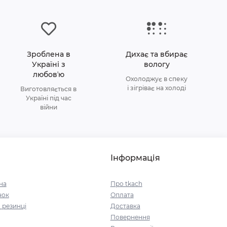
Зроблена в
Дихає та вбирає
Україні з
вологу
любовʼю
Охолоджує в спеку
і зігріває на холоді
Виготовляється в
Україні під час
війни
Інформація
на
Про tkach
чок
Оплата
 резинці
Доставка
Повернення