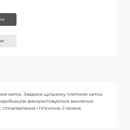
ти
ня
ння ниток. Завдяки щільному плетінню ниток,
 У виробництві використовуються виключно
гіпоалергенна і гігієнічна, її можна