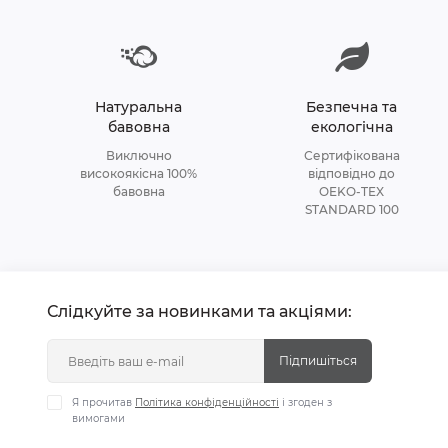
Натуральна
Безпечна та
бавовна
екологічна
Виключно
Сертифікована
високоякісна 100%
відповідно до
бавовна
OEKO-TEX
STANDARD 100
Слідкуйте за новинками та акціями:
Підпишіться
Я прочитав
Політика конфіденційності
і згоден з
вимогами