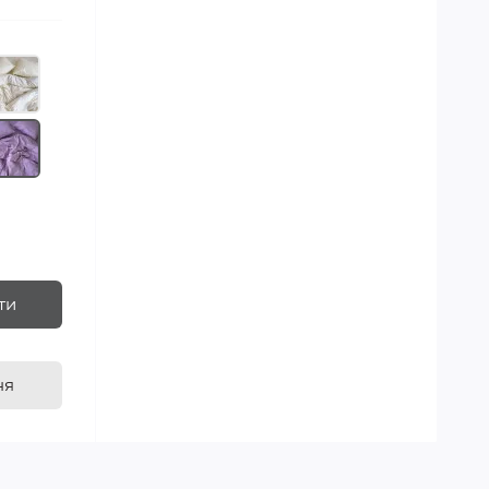
ти
ня