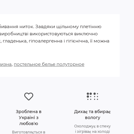
набивання ниток. Завдяки щільному плетінню
. У виробництві використовуються виключно
гладенька, гіпоалергенна і гігієнічна, її можна
лизна
,
постельное белье полуторное
Зроблена в
Дихає та вбирає
Україні з
вологу
любовʼю
Охолоджує в спеку
і зігріває на холоді
Виготовляється в