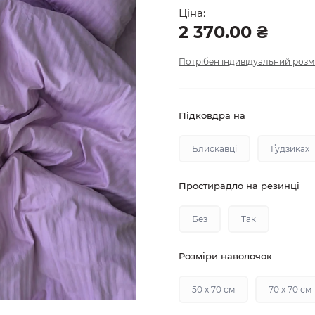
Ціна:
2 370.00 ₴
Потрібен індивідуальний розм
Підковдра на
Блискавці
Ґудзиках
Простирадло на резинці
Без
Так
Розміри наволочок
50 х 70 см
70 х 70 см