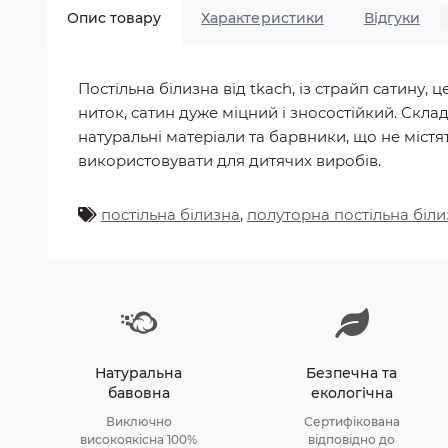
Опис товару
Характеристики
Відгуки
Постільна білизна від tkach, із страйп сатину
ниток, сатин дуже міцний і зносостійкий. Скла
натуральні матеріали та барвники, що не містят
використовувати для дитячих виробів.
постільна білизна
,
полуторна постільна біли
Натуральна
Безпечна та
бавовна
екологічна
Виключно
Сертифікована
високоякісна 100%
відповідно до