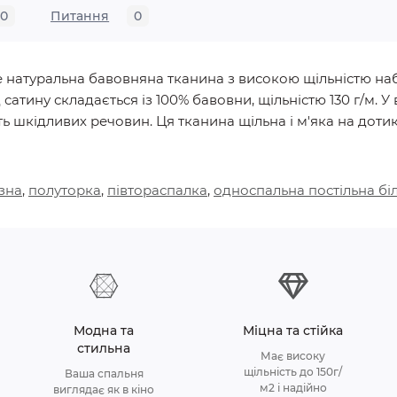
0
Питання
0
, це натуральна бавовняна тканина з високою щільністю 
д сатину складається із 100% бавовни, щільністю 130 г/м
ь шкідливих речовин. Ця тканина щільна і м'яка на дотик, 
зна
,
полуторка
,
півтораспалка
,
односпальна постільна бі
Модна та
Міцна та стійка
стильна
Має високу
щільність до 150г/
Ваша спальня
м2 і надійно
виглядає як в кіно