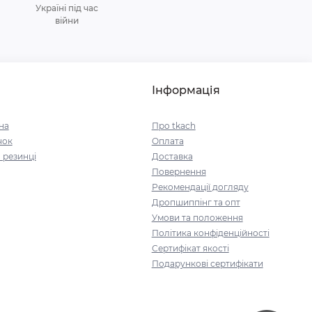
Україні під час
війни
Інформація
на
Про tkach
чок
Оплата
 резинці
Доставка
Повернення
Рекомендації догляду
Дропшиппінг та опт
Умови та положення
Політика конфіденційності
Сертифікат якості
Подарункові сертифікати