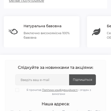
белье полуторное
Натуральна бавовна
Бе
Виключно високоякісна 100%
Се
бавовна
OE
Слідкуйте за новинками та акціями:
Підпишіться
Я прочитав
Політика конфіденційності
і згоден з
вимогами
Наша адреса: