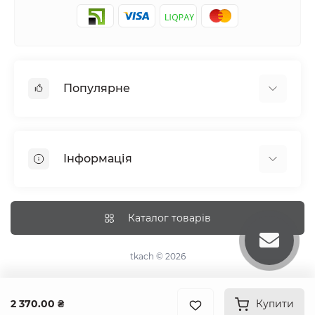
Популярне
Постільна білизна
Набори наволочок
Інформація
Простирадла на резинці
Про tkach
Оплата
Каталог товарів
Доставка
Повернення
tkach © 2026
Рекомендації догляду
Дропшиппінг та опт
2 370.00 ₴
Купити