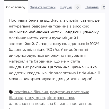
0
0
Опис товару
Характеристики
Відгуки
Питання
Постільна білизна від tkach, із страйп сатину, це
натуральна бавовняна тканина з високою
щільністю набивання ниток. Завдяки щільному
плетінню ниток, сатин дуже міцний і
зносостійкий. Склад сатину складається із 100%
бавовни, щільністю 130 г/м. У виробництві
використовуються виключно натуральні
матеріали та барвники, що не містять
шкідливих речовин. Ця тканина щільна і м'яка
на дотик, гладенька, гіпоалергенна і гігієнічна, її
можна використовувати для дитячих виробів.
постільна білизна
,
полуторна постільна
білизна
,
полуторка
,
півтораспалка
,
односпальна постільна білизна
,
постельное