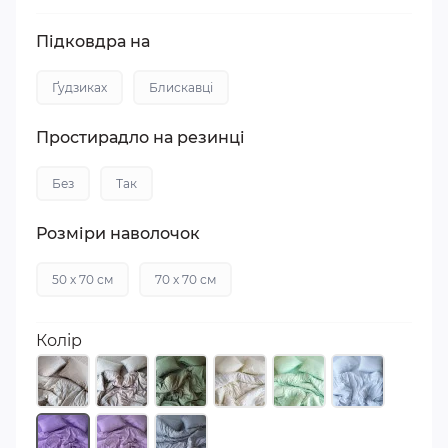
Підковдра на
Ґудзиках
Блискавці
Простирадло на резинці
Без
Так
Розміри наволочок
50 х 70 см
70 х 70 см
Колір