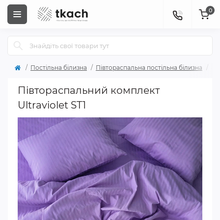
0
Постільна білизна
Півтораспальна постільна білизна
Пі
Півтораспальний комплект
Ultraviolet ST1