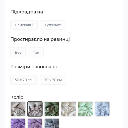
Підковдра на
Блискавці
Ґудзиках
Простирадло на резинці
Без
Так
Розміри наволочок
50 х 70 см
70 х 70 см
Колір