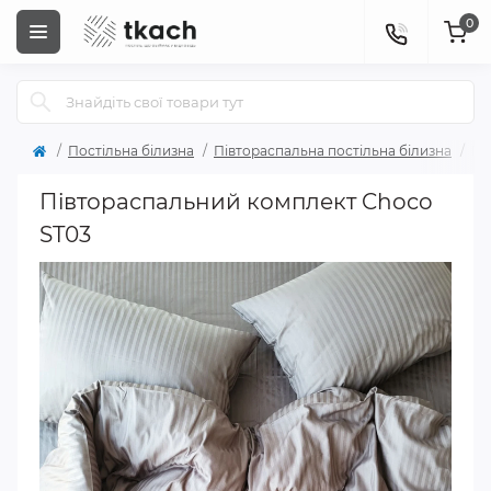
0
Постільна білизна
Півтораспальна постільна білизна
Пі
Півтораспальний комплект Choco
ST03