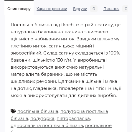
0
0
Опис товару
Характеристики
Відгуки
Питання
Постільна білизна від tkach, із страйп сатину, це
натуральна бавовняна тканина з високою
щільністю набивання ниток. Завдяки щільному
плетінню ниток, сатин дуже міцний і
зносостійкий. Склад сатину складається із 100%
бавовни, щільністю 130 г/м. У виробництві
використовуються виключно натуральні
матеріали та барвники, що не містять
шкідливих речовин. Ця тканина щільна і м'яка
на дотик, гладенька, гіпоалергенна і гігієнічна, її
можна використовувати для дитячих виробів.
постільна білизна
,
полуторна постільна
білизна
,
полуторка
,
півтораспалка
,
односпальна постільна білизна
,
постельное