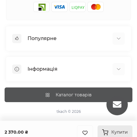
Популярне
Постільна білизна
Набори наволочок
Інформація
Простирадла на резинці
Про tkach
Оплата
Каталог товарів
Доставка
Повернення
tkach © 2026
Рекомендації догляду
Дропшиппінг та опт
2 370.00 ₴
Купити