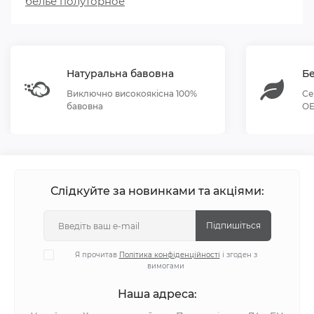
белье полуторное
Натуральна бавовна
Бе
Виключно високоякісна 100%
Се
бавовна
OE
Слідкуйте за новинками та акціями:
Підпишіться
Я прочитав
Політика конфіденційності
і згоден з
вимогами
Наша адреса: