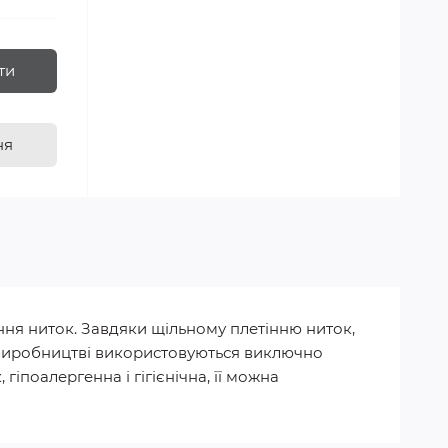
ти
ня
ння ниток. Завдяки щільному плетінню ниток,
 У виробництві використовуються виключно
гіпоалергенна і гігієнічна, її можна