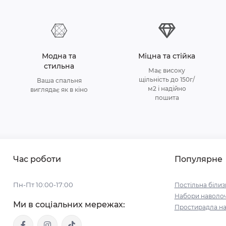
Модна та
Міцна та стійка
стильна
Має високу
щільність до 150г/
Ваша спальня
м2 і надійно
виглядає як в кіно
пошита
Час роботи
Популярне
Пн-Пт 10:00-17:00
Постільна білиз
Набори наволо
Ми в соціальних мережах:
Простирадла на