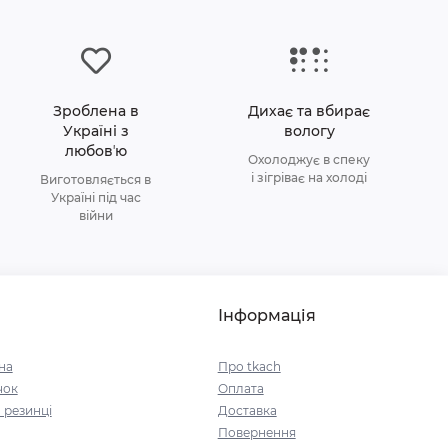
Зроблена в
Дихає та вбирає
Україні з
вологу
любовʼю
Охолоджує в спеку
і зігріває на холоді
Виготовляється в
Україні під час
війни
Інформація
на
Про tkach
чок
Оплата
 резинці
Доставка
Повернення