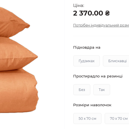
Ціна:
2 370.00 ₴
Потрібен індивідуальний розм
Підковдра на
Ґудзиках
Блискавці
Простирадло на резинці
Без
Так
Розміри наволочок
50 х 70 см
70 х 70 см