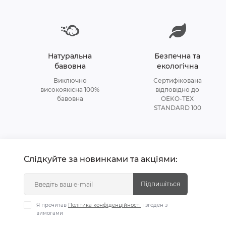
Натуральна
Безпечна та
бавовна
екологічна
Виключно
Сертифікована
високоякісна 100%
відповідно до
бавовна
OEKO-TEX
STANDARD 100
Слідкуйте за новинками та акціями:
Підпишіться
Я прочитав
Політика конфіденційності
і згоден з
вимогами