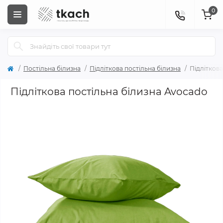
0
Постільна білизна
Підліткова постільна білизна
Підліткова
Підліткова постільна білизна Avocado