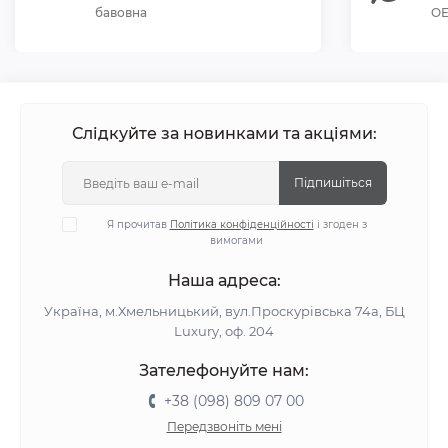
бавовна
OE
Слідкуйте за новинками та акціями:
Підпишіться
Я прочитав
Політика конфіденційності
і згоден з
вимогами
Наша адреса:
Україна, м.Хмельницький, вул.Проскурівська 74а, БЦ
Luxury, оф. 204
Зателефонуйте нам:
+38 (098) 809 07 00
Передзвоніть мені