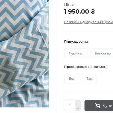
Ціна:
1 950.00 ₴
Потрібен індивідуальний розм
Підковдра на
Ґудзиках
Блискавці
Простирадло на резинці
Без
Так
Купи