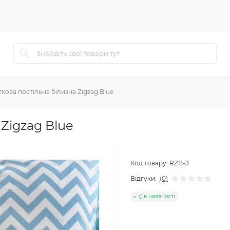
ткова постільна білизна Zigzag Blue
 Zigzag Blue
Код товару:
RZB-3
Відгуки:
(0)
Є в наявності