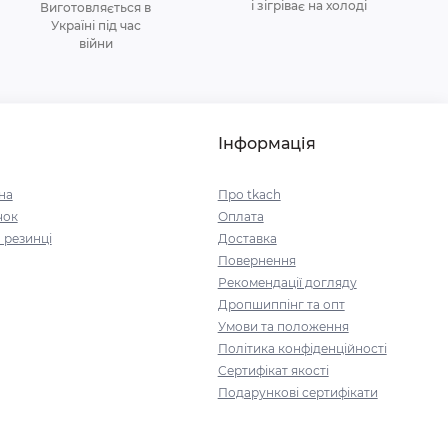
і зігріває на холоді
Виготовляється в
Україні під час
війни
Інформація
на
Про tkach
чок
Оплата
 резинці
Доставка
Повернення
Рекомендації догляду
Дропшиппінг та опт
Умови та положення
Політика конфіденційності
Сертифікат якості
Подарункові сертифікати