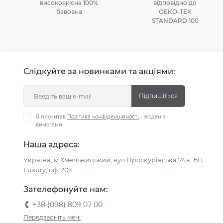
високоякісна 100%
відповідно до
бавовна
OEKO-TEX
STANDARD 100
Слідкуйте за новинками та акціями:
Підпишіться
Я прочитав
Політика конфіденційності
і згоден з
вимогами
Наша адреса:
Україна, м.Хмельницький, вул.Проскурівська 74а, БЦ
Luxury, оф. 204
Зателефонуйте нам:
+38 (098) 809 07 00
Передзвоніть мені