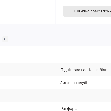
Швидке замовлен
0
Підліткова постільна білиз
Зигзаги голубі
Ранфорс