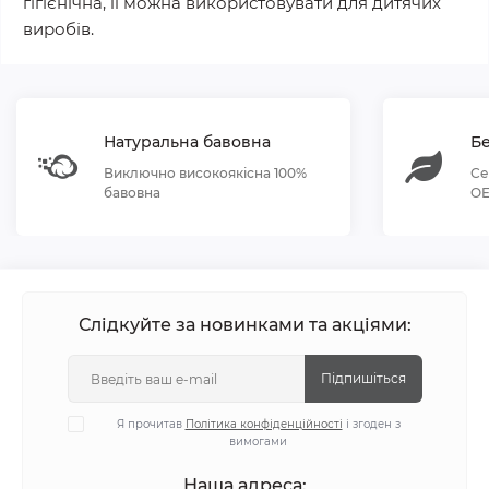
гігієнічна, її можна використовувати для дитячих
виробів.
Натуральна бавовна
Бе
Виключно високоякісна 100%
Се
бавовна
OE
Слідкуйте за новинками та акціями:
Підпишіться
Я прочитав
Політика конфіденційності
і згоден з
вимогами
Наша адреса: