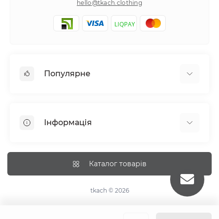
hello@tkach.clothing
Популярне
Постільна білизна
Набори наволочок
Інформація
Простирадла на резинці
Про tkach
Оплата
Каталог товарів
Доставка
Повернення
tkach © 2026
Рекомендації догляду
Дропшиппінг та опт