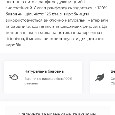
плетінню ниток, ранфорс дуже міцний і
зносостійкий. Склад ранфорсу складається із 100%
бавовни, щільністю 125 г/м. У виробництві
використовуються виключно натуральні матеріали
та барвники, що не містять шкідливих речовин. Ця
тканина щільна і м'яка на дотик, гіпоалергенна і
гігієнічна, її можна використовувати для дитячих
виробів.
Натуральна бавовна
Бе
Виключно високоякісна 100%
Се
бавовна
OE
Слідкуйте за новинками та акціями: