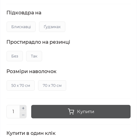
Підковдра на
Блискавці
Ґудзиках
Простирадло на резинці
Без
Так
Розміри наволочок
50 х 70 см
70 х 70 см
Купити
Купити в один клік