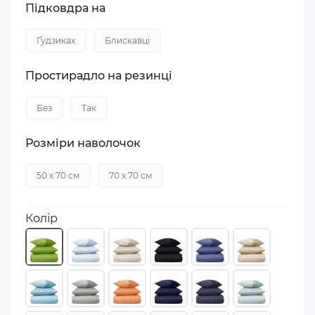
Підковдра на
Ґудзиках
Блискавці
Простирадло на резинці
Без
Так
Розміри наволочок
50 х 70 см
70 х 70 см
Колір