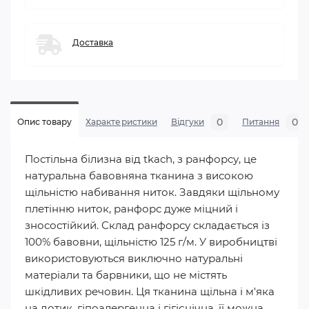
Доставка
0
0
Опис товару
Характеристики
Відгуки
Питання
Постільна білизна від tkach, з ранфорсу, це
натуральна бавовняна тканина з високою
щільністю набивання ниток. Завдяки щільному
плетінню ниток, ранфорс дуже міцний і
зносостійкий. Склад ранфорсу складається із
100% бавовни, щільністю 125 г/м. У виробництві
використовуються виключно натуральні
матеріали та барвники, що не містять
шкідливих речовин. Ця тканина щільна і м'яка
на дотик, гіпоалергенна і гігієнічна, її можна