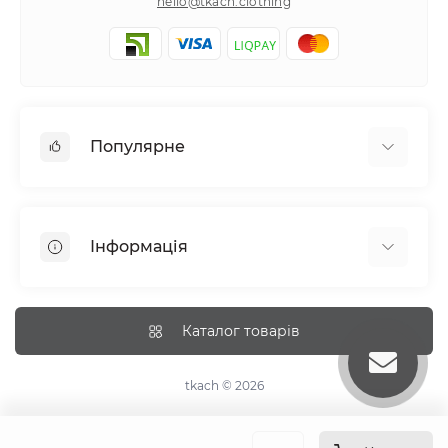
hello@tkach.clothing
Популярне
Постільна білизна
Набори наволочок
Інформація
Простирадла на резинці
Про tkach
Оплата
Каталог товарів
Доставка
Повернення
tkach © 2026
Рекомендації догляду
Дропшиппінг та опт