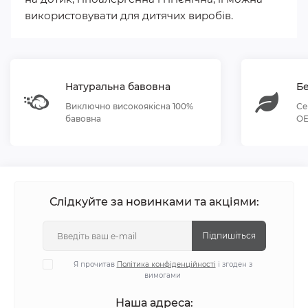
використовувати для дитячих виробів.
Натуральна бавовна
Бе
Виключно високоякісна 100%
Се
бавовна
OE
Слідкуйте за новинками та акціями:
Підпишіться
Я прочитав
Політика конфіденційності
і згоден з
вимогами
Наша адреса: