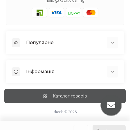
hello@tkach.clothing
Популярне
Постільна білизна
Набори наволочок
Інформація
Простирадла на резинці
Про tkach
Оплата
Каталог товарів
Доставка
Повернення
tkach © 2026
Рекомендації догляду
Дропшиппінг та опт