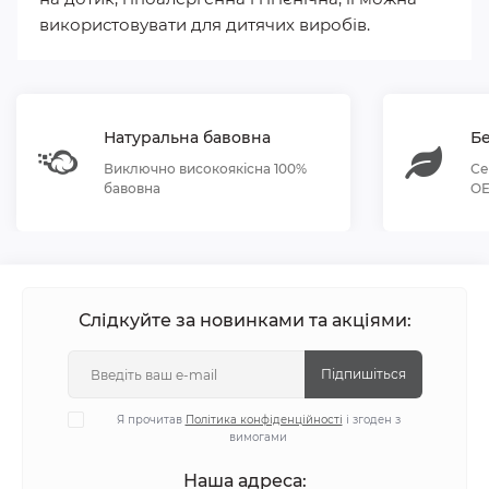
використовувати для дитячих виробів.
Натуральна бавовна
Бе
Виключно високоякісна 100%
Се
бавовна
OE
Слідкуйте за новинками та акціями:
Підпишіться
Я прочитав
Політика конфіденційності
і згоден з
вимогами
Наша адреса: