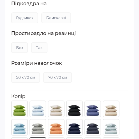
Підковдра на
Ґудзиках
Блискавці
Простирадло на резинці
Без
Так
Розміри наволочок
50 х 70 см
70 х 70 см
Колір