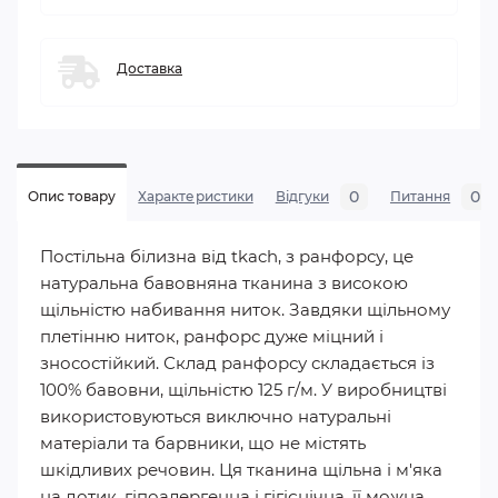
Доставка
0
0
Опис товару
Характеристики
Відгуки
Питання
Постільна білизна від tkach, з ранфорсу, це
натуральна бавовняна тканина з високою
щільністю набивання ниток. Завдяки щільному
плетінню ниток, ранфорс дуже міцний і
зносостійкий. Склад ранфорсу складається із
100% бавовни, щільністю 125 г/м. У виробництві
використовуються виключно натуральні
матеріали та барвники, що не містять
шкідливих речовин. Ця тканина щільна і м'яка
на дотик, гіпоалергенна і гігієнічна, її можна