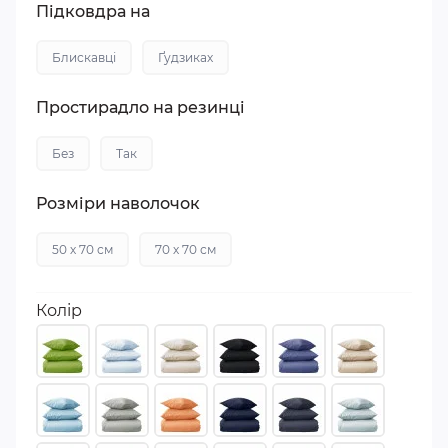
Підковдра на
Блискавці
Ґудзиках
Простирадло на резинці
Без
Так
Розміри наволочок
50 х 70 см
70 х 70 см
Колір