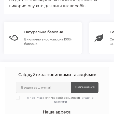
використовувати для дитячих виробів.
Натуральна бавовна
Бе
Виключно високоякісна 100%
Се
бавовна
OE
Слідкуйте за новинками та акціями:
Підпишіться
Я прочитав
Політика конфіденційності
і згоден з
вимогами
Наша адреса: