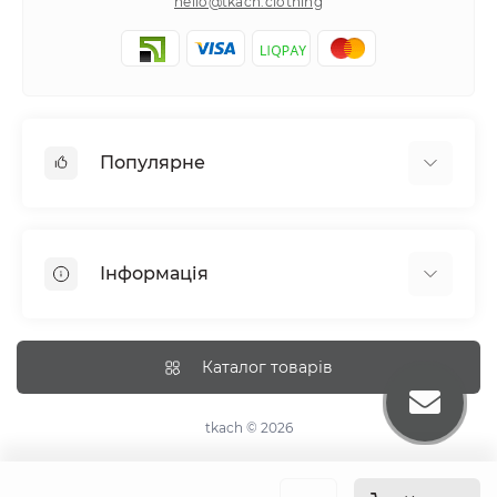
hello@tkach.clothing
Популярне
Постільна білизна
Набори наволочок
Інформація
Простирадла на резинці
Про tkach
Оплата
Каталог товарів
Доставка
Повернення
tkach © 2026
Рекомендації догляду
Дропшиппінг та опт