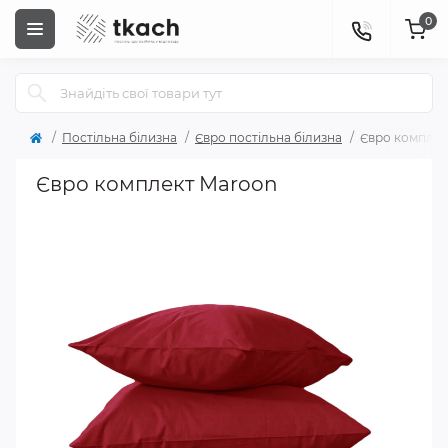
0
Постільна білизна
Євро постільна білизна
Євро комплек
Євро комплект Maroon