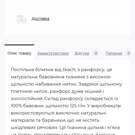
Доставка
0
0
Опис товару
Характеристики
Відгуки
Питання
Постільна білизна від tkach, з ранфорсу, це
натуральна бавовняна тканина з високою
щільністю набивання ниток. Завдяки щільному
плетінню ниток, ранфорс дуже міцний і
зносостійкий. Склад ранфорсу складається із
100% бавовни, щільністю 125 г/м. У виробництві
використовуються виключно натуральні
матеріали та барвники, що не містять
шкідливих речовин. Ця тканина щільна і м'яка
на дотик, гіпоалергенна і гігієнічна, її можна