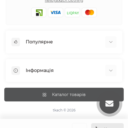
hello@tkach.clothing
Популярне
Постільна білизна
Набори наволочок
Інформація
Простирадла на резинці
Про tkach
Оплата
Каталог товарів
Доставка
Повернення
tkach © 2026
Рекомендації догляду
Дропшиппінг та опт