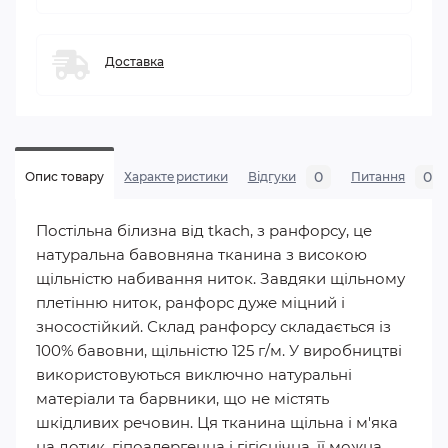
Доставка
0
0
Опис товару
Характеристики
Відгуки
Питання
Постільна білизна від tkach, з ранфорсу, це
натуральна бавовняна тканина з високою
щільністю набивання ниток. Завдяки щільному
плетінню ниток, ранфорс дуже міцний і
зносостійкий. Склад ранфорсу складається із
100% бавовни, щільністю 125 г/м. У виробництві
використовуються виключно натуральні
матеріали та барвники, що не містять
шкідливих речовин. Ця тканина щільна і м'яка
на дотик, гіпоалергенна і гігієнічна, її можна