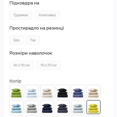
Підковдра на
Ґудзиках
Блискавці
Простирадло на резинці
Без
Так
Розміри наволочок
50 х 70 см
70 х 70 см
Колір