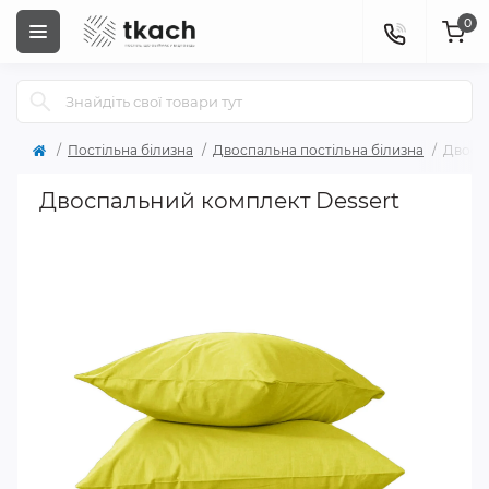
0
Постільна білизна
Двоспальна постільна білизна
Двосп
Двоспальний комплект Dessert