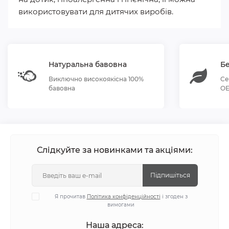
використовувати для дитячих виробів.
Натуральна бавовна
Бе
Виключно високоякісна 100%
Се
бавовна
OE
Слідкуйте за новинками та акціями:
Підпишіться
Я прочитав
Політика конфіденційності
і згоден з
вимогами
Наша адреса: