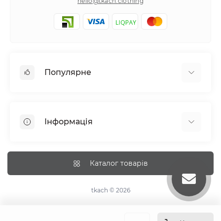
hello@tkach.clothing
Популярне
Постільна білизна
Набори наволочок
Інформація
Простирадла на резинці
Про tkach
Оплата
Каталог товарів
Доставка
Повернення
tkach © 2026
Рекомендації догляду
Дропшиппінг та опт