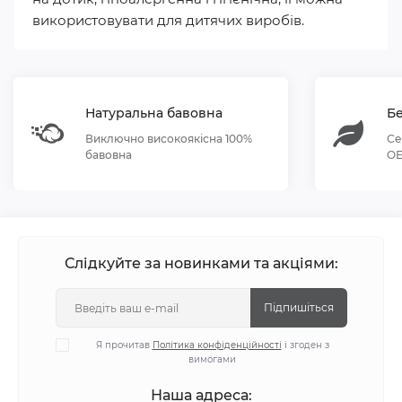
використовувати для дитячих виробів.
Натуральна бавовна
Бе
Виключно високоякісна 100%
Се
бавовна
OE
Слідкуйте за новинками та акціями:
Підпишіться
Я прочитав
Політика конфіденційності
і згоден з
вимогами
Наша адреса: