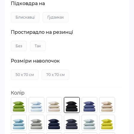
Підковдра на
Блискавці
Ґудзиках
Простирадло на резинці
Без
Так
Розміри наволочок
50 х 70 см
70 х 70 см
Колір