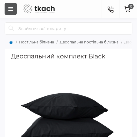
0
Постільна білизна
Двоспальна постільна білизна
Двосп
Двоспальний комплект Black