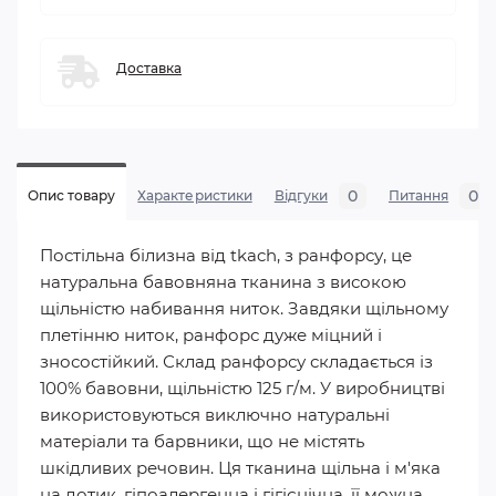
Доставка
0
0
Опис товару
Характеристики
Відгуки
Питання
Постільна білизна від tkach, з ранфорсу, це
натуральна бавовняна тканина з високою
щільністю набивання ниток. Завдяки щільному
плетінню ниток, ранфорс дуже міцний і
зносостійкий. Склад ранфорсу складається із
100% бавовни, щільністю 125 г/м. У виробництві
використовуються виключно натуральні
матеріали та барвники, що не містять
шкідливих речовин. Ця тканина щільна і м'яка
на дотик, гіпоалергенна і гігієнічна, її можна