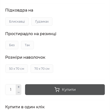
Підковдра на
Блискавці
Ґудзиках
Простирадло на резинці
Без
Так
Розміри наволочок
50 х 70 см
70 х 70 см
Купити
Купити в один клік