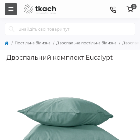
0
Постільна білизна
Двоспальна постільна білизна
Двоспаль
Двоспальний комплект Eucalypt