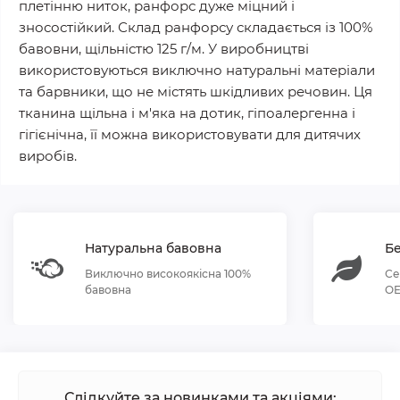
плетінню ниток, ранфорс дуже міцний і
зносостійкий. Склад ранфорсу складається із 100%
бавовни, щільністю 125 г/м. У виробництві
використовуються виключно натуральні матеріали
та барвники, що не містять шкідливих речовин. Ця
тканина щільна і м'яка на дотик, гіпоалергенна і
гігієнічна, її можна використовувати для дитячих
виробів.
Натуральна бавовна
Бе
Виключно високоякісна 100%
Се
бавовна
OE
Слідкуйте за новинками та акціями: