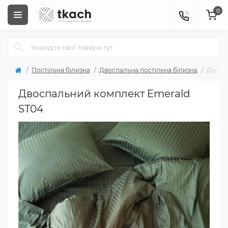
0
Постільна білизна
Двоспальна постільна білизна
Двосп
Двоспальний комплект Emerald
ST04