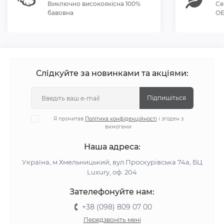
Виключно високоякісна 100%
Се
бавовна
OE
Слідкуйте за новинками та акціями:
Підпишіться
Я прочитав
Політика конфіденційності
і згоден з
вимогами
Наша адреса:
Україна, м.Хмельницький, вул.Проскурівська 74а, БЦ
Luxury, оф. 204
Зателефонуйте нам:
+38 (098) 809 07 00
Передзвоніть мені