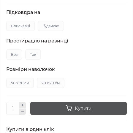
Підковдра на
Блискавці
Ґудзиках
Простирадло на резинці
Без
Так
Розміри наволочок
50 х 70 см
70 х 70 см
Купити
Купити в один клік