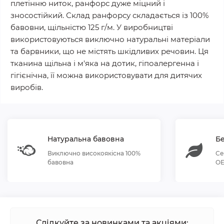
плетінню ниток, ранфорс дуже міцний і
зносостійкий. Склад ранфорсу складається із 100%
бавовни, щільністю 125 г/м. У виробництві
використовуються виключно натуральні матеріали
та барвники, що не містять шкідливих речовин. Ця
тканина щільна і м'яка на дотик, гіпоалергенна і
гігієнічна, її можна використовувати для дитячих
виробів.
Натуральна бавовна
Бе
Виключно високоякісна 100%
Се
бавовна
OE
Слідкуйте за новинками та акціями: