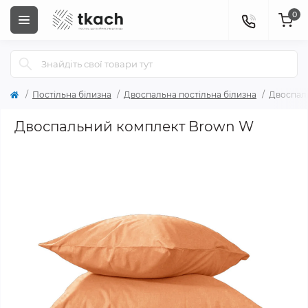
0
Постільна білизна
Двоспальна постільна білизна
Двоспал
Двоспальний комплект Brown W