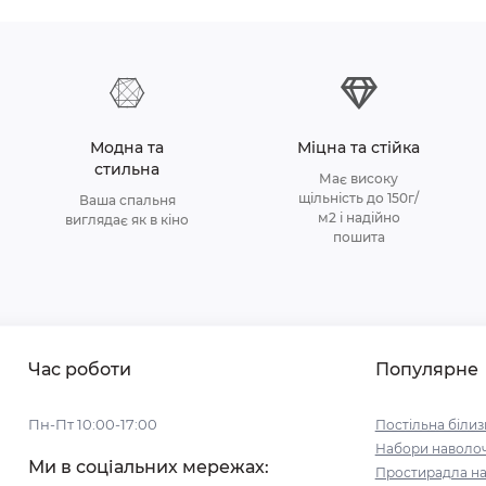
Модна та
Міцна та стійка
стильна
Має високу
щільність до 150г/
Ваша спальня
м2 і надійно
виглядає як в кіно
пошита
Час роботи
Популярне
Пн-Пт 10:00-17:00
Постільна білиз
Набори наволо
Ми в соціальних мережах:
Простирадла на