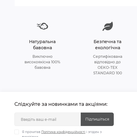
Натуральна
Безпечна та
бавовна
екологічна
Виключно
Сертифікована
високоякісна 100%
відповідно до
бавовна
OEKO-TEX
STANDARD 100
Слідкуйте за новинками та акціями:
Підпишіться
Я прочитав
Політика конфіденційності
і згоден з
вимогами