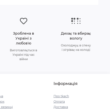
Зроблена в
Дихає та вбирає
Україні з
вологу
любовʼю
Охолоджує в спеку
і зігріває на холоді
Виготовляється в
Україні під час
війни
Інформація
на
Про tkach
чок
Оплата
 резинці
Доставка