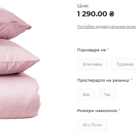
Ціна:
1 290.00 ₴
Потрібен індивідуальний розм
Підковдра на
*
Блискавці
Ґудзиках
Простирадло на резинці
*
Без
Так
Розміри наволочок
*
50 х 70 см