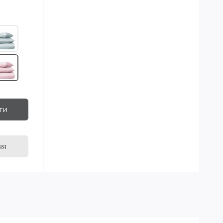
ти
ня