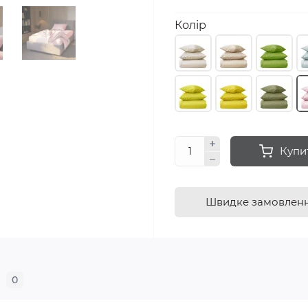
Колір
Купи
Швидке замовлен
0