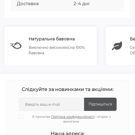
Доставка
2-4 дні
Натуральна бавовна
Бе
Виключно високоякісна 100%
Се
бавовна
OE
Слідкуйте за новинками та акціями:
Підпишіться
Я прочитав
Політика конфіденційності
і згоден з
вимогами
Наша адреса: