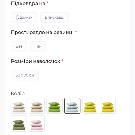
Підковдра на
*
Ґудзиках
Блискавці
Простирадло на резинці
*
Без
Так
Розміри наволочок
*
50 х 70 см
Колір