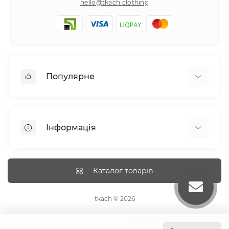
hello@tkach.clothing
Популярне
Постільна білизна
Набори наволочок
Інформація
Простирадла на резинці
Про tkach
Оплата
Каталог товарів
Доставка
Повернення
tkach © 2026
Рекомендації догляду
Дропшиппінг та опт