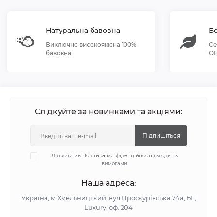
Натуральна бавовна
Бе
Виключно високоякісна 100%
Се
бавовна
OE
Слідкуйте за новинками та акціями:
Підпишіться
Я прочитав
Політика конфіденційності
і згоден з
вимогами
Наша адреса:
Україна, м.Хмельницький, вул.Проскурівська 74а, БЦ
Luxury, оф. 204