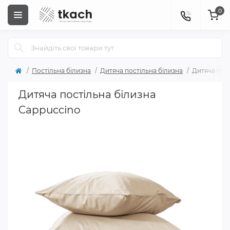
0
Постільна білизна
Дитяча постільна білизна
Дитяча пос
Дитяча постільна білизна
Cappuccino