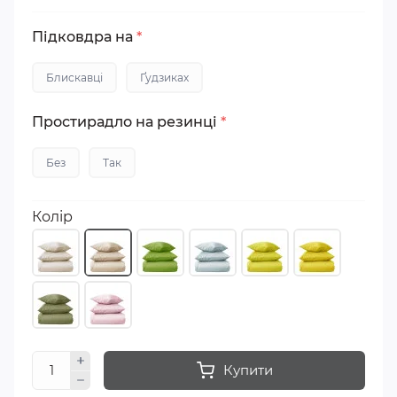
Підковдра на
*
Блискавці
Ґудзиках
Простирадло на резинці
*
Без
Так
Колір
Купити