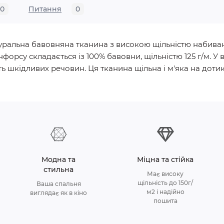
0
Питання
0
натуральна бавовняна тканина з високою щільністю набива
нфорсу складається із 100% бавовни, щільністю 125 г/м.
ь шкідливих речовин. Ця тканина щільна і м'яка на дотик, 
Модна та
Міцна та стійка
стильна
Має високу
щільність до 150г/
Ваша спальня
м2 і надійно
виглядає як в кіно
пошита