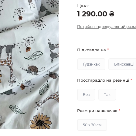
Ціна:
1 290.00 ₴
Потрібен індивідуальний розм
Підковдра на
*
Ґудзиках
Блискавці
Простирадло на резинці
*
Без
Так
Розміри наволочок
*
50 х 70 см