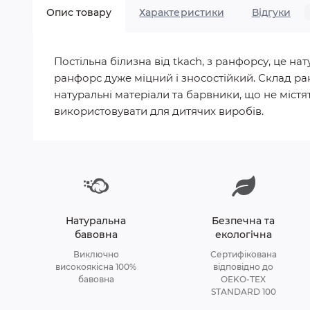
Опис товару
Характеристики
Відгуки
Постільна білизна від tkach, з ранфорсу, це 
ранфорс дуже міцний і зносостійкий. Склад ра
натуральні матеріали та барвники, що не містят
використовувати для дитячих виробів.
Натуральна
Безпечна та
бавовна
екологічна
Виключно
Сертифікована
високоякісна 100%
відповідно до
бавовна
OEKO-TEX
STANDARD 100