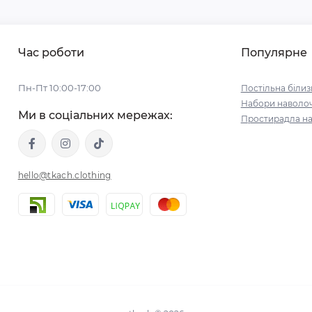
Час роботи
Популярне
Пн-Пт 10:00-17:00
Постільна білиз
Набори наволо
Ми в соціальних мережах:
Простирадла на
hello@tkach.clothing