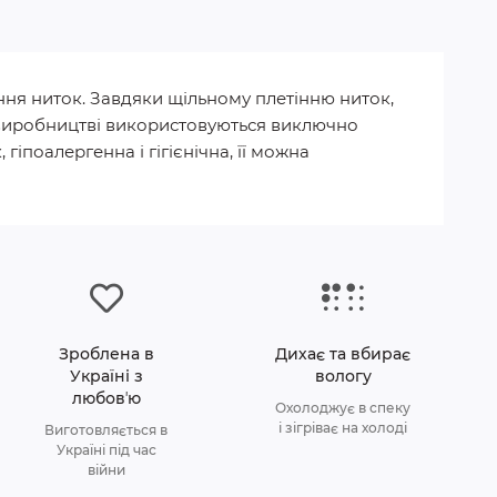
ння ниток. Завдяки щільному плетінню ниток,
 У виробництві використовуються виключно
гіпоалергенна і гігієнічна, її можна
Зроблена в
Дихає та вбирає
Україні з
вологу
любовʼю
Охолоджує в спеку
і зігріває на холоді
Виготовляється в
Україні під час
війни