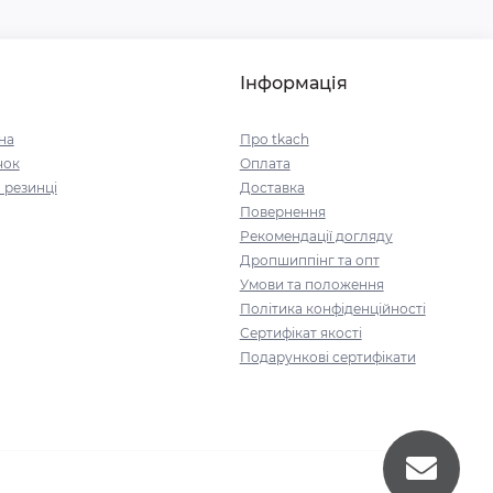
Інформація
на
Про tkach
чок
Оплата
 резинці
Доставка
Повернення
Рекомендації догляду
Дропшиппінг та опт
Умови та положення
Політика конфіденційності
Сертифікат якості
Подарункові сертифікати