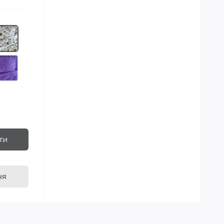
ти
ня