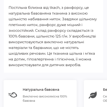
Постільна білизна від tkach, з ранфорсу, це
натуральна бавовняна тканина з високою
щільністю набивання ниток. Завдяки щільному
плетінню ниток, ранфорс дуже міцний і
зносостійкий. Склад ранфорсу складається із
100% бавовни, щільністю 125 г/м. У виробництві
використовуються виключно натуральні
матеріали та барвники, що не містять
шкідливих речовин. Ця тканина щільна і м'яка
на дотик, гіпоалергенна і гігієнічна, її можна
використовувати для дитячих виробів.
Натуральна бавовна
Бе
Виключно високоякісна 100%
Се
бавовна
OE