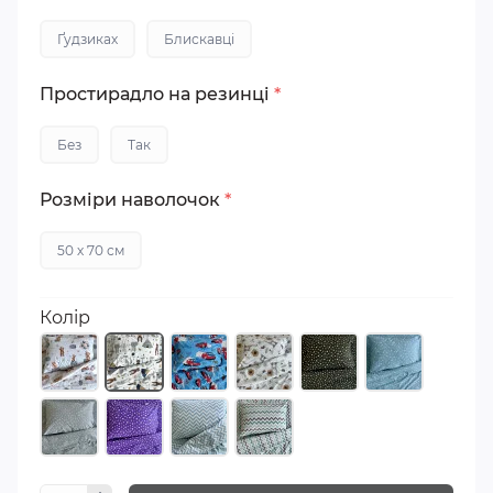
Ґудзиках
Блискавці
Простирадло на резинці
*
Без
Так
Розміри наволочок
*
50 х 70 см
Колір