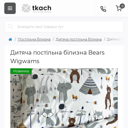
0
Постільна білизна
Дитяча постільна білизна
Дитяча пос
Дитяча постільна білизна Bears
Wigwams
Новинка