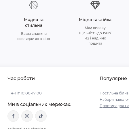
Модна та
Міцна та стійка
стильна
Має високу
щільність до 150г/
Ваша спальня
м2 і надійно
виглядає як в кіно
пошита
Час роботи
Популярне
Пн-Пт 10:00-17:00
Постільна білиз
Набори наволо
Ми в соціальних мережах:
Простирадла на