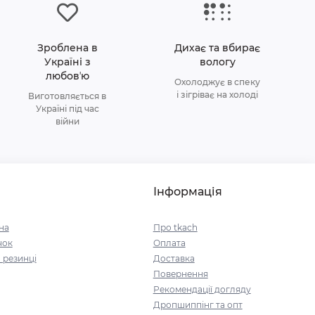
Зроблена в
Дихає та вбирає
Україні з
вологу
любовʼю
Охолоджує в спеку
і зігріває на холоді
Виготовляється в
Україні під час
війни
Інформація
на
Про tkach
чок
Оплата
 резинці
Доставка
Повернення
Рекомендації догляду
Дропшиппінг та опт