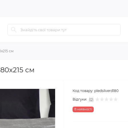
0х215 см
180х215 см
Код товару:
pledsilverd180
Відгуки:
(0)
В наявності