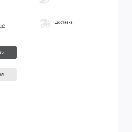
Доставка
ір?
ти
ня