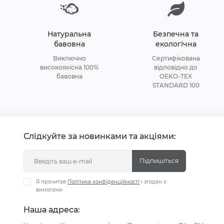
Натуральна
Безпечна та
бавовна
екологічна
Виключно
Сертифікована
високоякісна 100%
відповідно до
бавовна
OEKO-TEX
STANDARD 100
Слідкуйте за новинками та акціями:
Підпишіться
Я прочитав
Політика конфіденційності
і згоден з
вимогами
Наша адреса: