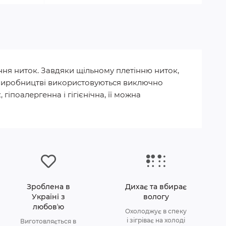
ння ниток. Завдяки щільному плетінню ниток,
 У виробництві використовуються виключно
гіпоалергенна і гігієнічна, її можна
Зроблена в
Дихає та вбирає
Україні з
вологу
любовʼю
Охолоджує в спеку
і зігріває на холоді
Виготовляється в