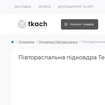
ДОСТАВКА
ОПЛАТА
ДРОПШИППІНГ ТА ОПТ
Каталог товарів
Підковдри
Підковдри Півтораспальні
Півтораспальна
Півтораспальна підковдра Te