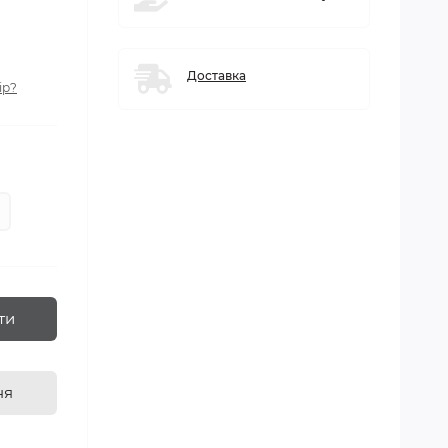
Доставка
ір?
ти
ня