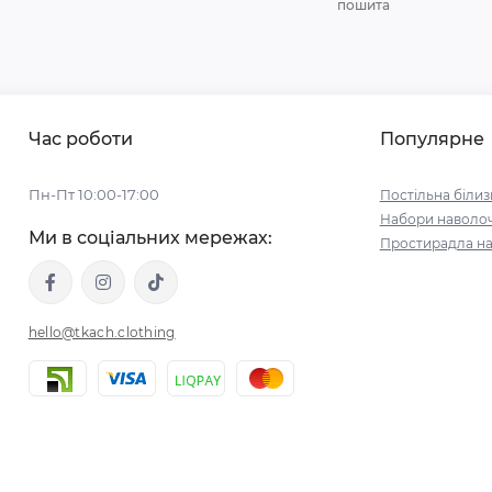
пошита
Час роботи
Популярне
Пн-Пт 10:00-17:00
Постільна білиз
Набори наволо
Ми в соціальних мережах:
Простирадла на
hello@tkach.clothing