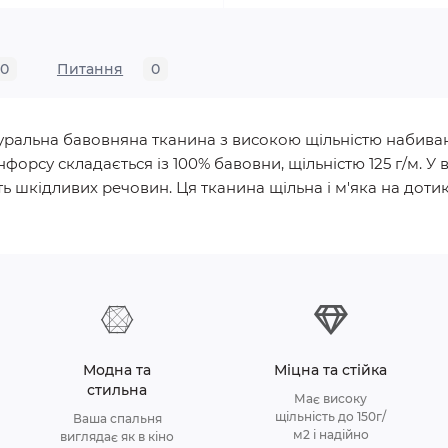
0
Питання
0
натуральна бавовняна тканина з високою щільністю набива
нфорсу складається із 100% бавовни, щільністю 125 г/м.
ь шкідливих речовин. Ця тканина щільна і м'яка на дотик, 
Модна та
Міцна та стійка
стильна
Має високу
щільність до 150г/
Ваша спальня
м2 і надійно
виглядає як в кіно