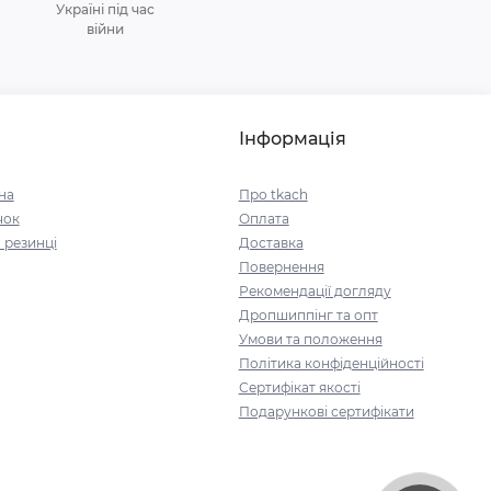
Україні під час
війни
Інформація
на
Про tkach
чок
Оплата
 резинці
Доставка
Повернення
Рекомендації догляду
Дропшиппінг та опт
Умови та положення
Політика конфіденційності
Сертифікат якості
Подарункові сертифікати