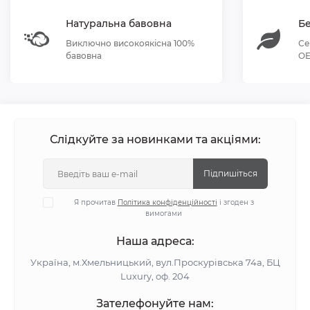
Натуральна бавовна
Бе
Виключно високоякісна 100%
Се
бавовна
OE
Слідкуйте за новинками та акціями:
Підпишіться
Я прочитав
Політика конфіденційності
і згоден з
вимогами
Наша адреса:
Україна, м.Хмельницький, вул.Проскурівська 74а, БЦ
Luxury, оф. 204
Зателефонуйте нам: