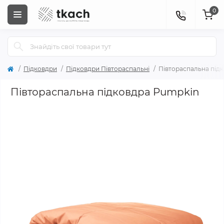
0
Підковдри
Підковдри Півтораспальні
Півтораспальна під
Півтораспальна підковдра Pumpkin