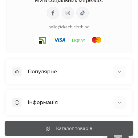
Ми в соціальних мережах:
hello@tkach.clothing
Популярне
Постільна білизна
Набори наволочок
Інформація
Простирадла на резинці
Про tkach
Оплата
Каталог товарів
Доставка