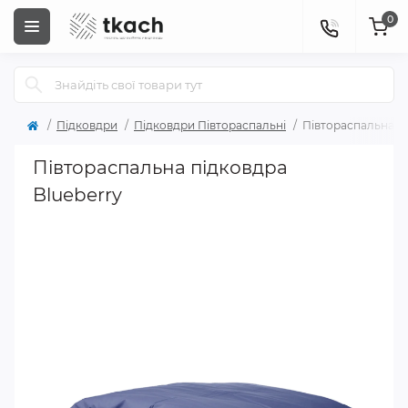
0
Підковдри
Підковдри Півтораспальні
Півтораспальна пі
Півтораспальна підковдра
Blueberry