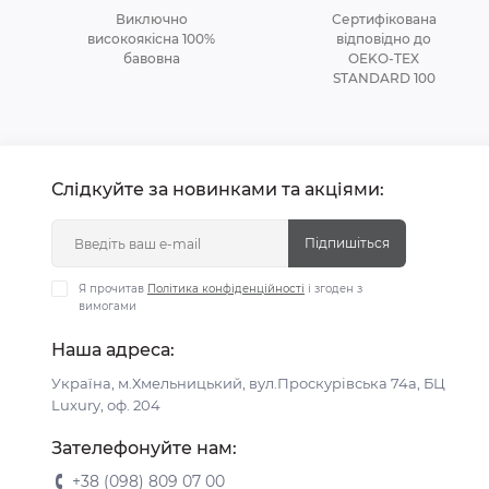
Виключно
Сертифікована
високоякісна 100%
відповідно до
бавовна
OEKO-TEX
STANDARD 100
Слідкуйте за новинками та акціями:
Підпишіться
Я прочитав
Політика конфіденційності
і згоден з
вимогами
Наша адреса:
Україна, м.Хмельницький, вул.Проскурівська 74а, БЦ
Luxury, оф. 204
Зателефонуйте нам:
+38 (098) 809 07 00