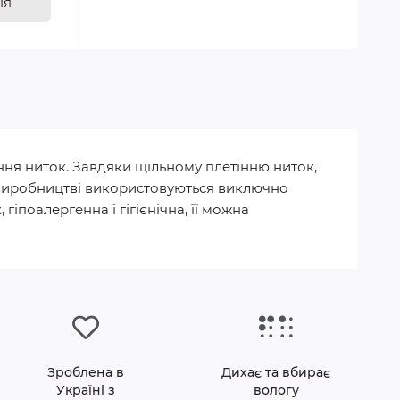
ня
ння ниток. Завдяки щільному плетінню ниток,
 У виробництві використовуються виключно
гіпоалергенна і гігієнічна, її можна
Зроблена в
Дихає та вбирає
Україні з
вологу