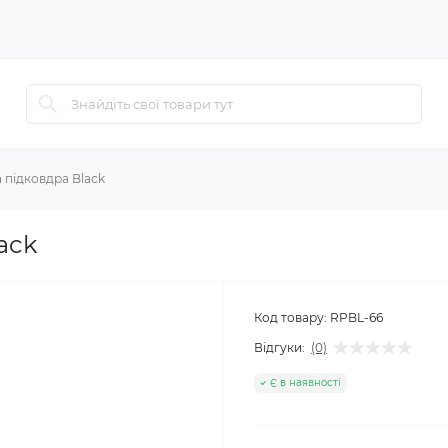
 підковдра Black
ack
Код товару:
RPBL-66
Відгуки:
(0)
Є в наявності