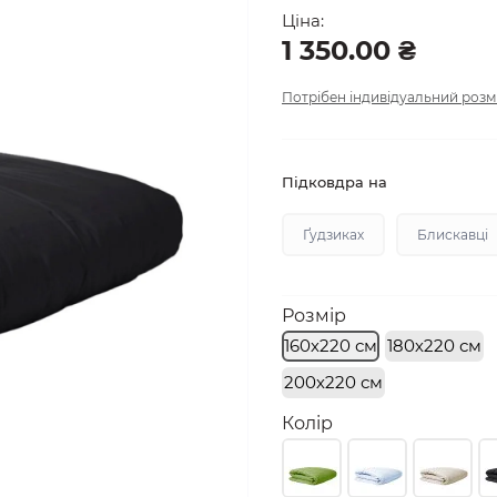
Ціна:
1 350.00 ₴
Потрібен індивідуальний розм
Підковдра на
Ґудзиках
Блискавці
Розмір
160х220 см
180х220 см
200х220 см
Колір