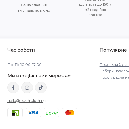
щільність до 150г/
Ваша спальня
м2 і надійно
виглядає як в кіно
пошита
Час роботи
Популярне
Пн-Пт 10:00-17:00
Постільна білиз
Набори наволо
Ми в соціальних мережах:
Простирадла на
hello@tkach.clothing