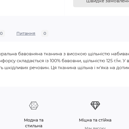
Швидке замовлен
0
Питання
0
натуральна бавовняна тканина з високою щільністю набива
нфорсу складається із 100% бавовни, щільністю 125 г/м.
ь шкідливих речовин. Ця тканина щільна і м'яка на дотик, 
Модна та
Міцна та стійка
стильна
Має високу