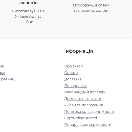
любовʼю
Охолоджує в спеку
і зігріває на холоді
Виготовляється в
Україні під час
війни
Інформація
на
Про tkach
чок
Оплата
 резинці
Доставка
Повернення
Рекомендації догляду
Дропшиппінг та опт
Умови та положення
Політика конфіденційності
Сертифікат якості
Подарункові сертифікати