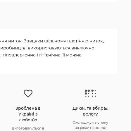
ння ниток. Завдяки щільному плетінню ниток,
 У виробництві використовуються виключно
гіпоалергенна і гігієнічна, її можна
Зроблена в
Дихає та вбирає
Україні з
вологу
любовʼю
Охолоджує в спеку
і зігріває на холоді
Виготовляється в