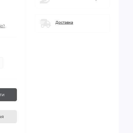
Доставка
ір?
ти
ня