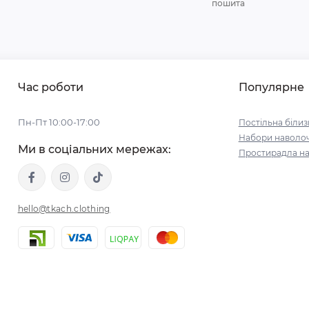
пошита
Час роботи
Популярне
Пн-Пт 10:00-17:00
Постільна білиз
Набори наволо
Ми в соціальних мережах:
Простирадла на
hello@tkach.clothing