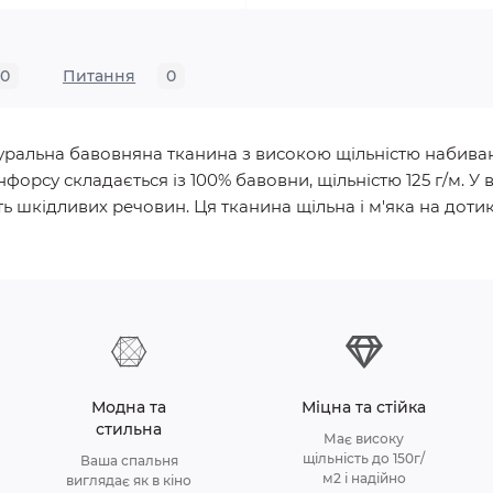
0
Питання
0
натуральна бавовняна тканина з високою щільністю набива
нфорсу складається із 100% бавовни, щільністю 125 г/м.
ь шкідливих речовин. Ця тканина щільна і м'яка на дотик, 
Модна та
Міцна та стійка
стильна
Має високу
щільність до 150г/
Ваша спальня
м2 і надійно
виглядає як в кіно