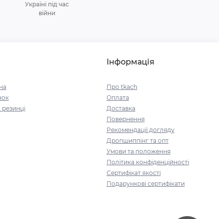
Україні під час
війни
Інформація
на
Про tkach
чок
Оплата
 резинці
Доставка
Повернення
Рекомендації догляду
Дропшиппінг та опт
Умови та положення
Політика конфіденційності
Сертифікат якості
Подарункові сертифікати