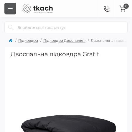
0
Підковдри
Підковдри Двоспальні
Двоспальна підковдра
Двоспальна підковдра Grafit