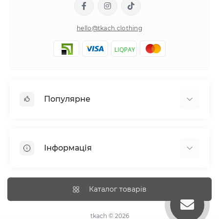
hello@tkach.clothing
Популярне
Постільна білизна
Набори наволочок
Інформація
Простирадла на резинці
Про tkach
Оплата
Каталог товарів
Доставка
Повернення
tkach © 2026