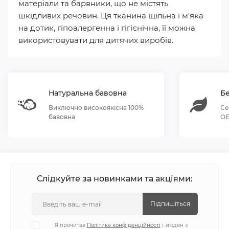
матеріали та барвники, що не містять
шкідливих речовин. Ця тканина щільна і м'яка
на дотик, гіпоалергенна і гігієнічна, її можна
використовувати для дитячих виробів.
Натуральна бавовна
Бе
Виключно високоякісна 100%
Се
бавовна
OE
Слідкуйте за новинками та акціями:
Підпишіться
Я прочитав
Політика конфіденційності
і згоден з