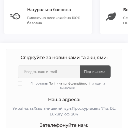
Натуральна бавовна
Бе
Виключно високоякісна 100%
Се
бавовна
OE
Слідкуйте за новинками та акціями:
Підпишіться
Я прочитав
Політика конфіденційності
і згоден з
вимогами
Наша адреса:
Україна, м.Хмельницький, вул.Проскурівська 74а, БЦ
Luxury, оф. 204
Зателефонуйте нам: