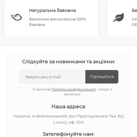
Натуральна бавовна
Бе
Виключно високоякісна 100%
Се
бавовна
OE
Слідкуйте за новинками та акціями:
Підпишіться
Я прочитав
Політика конфіденційності
і згоден з
вимогами
Наша адреса:
Україна, м.Хмельницький, вул.Проскурівська 74а, БЦ
Luxury, оф. 204
Зателефонуйте нам: