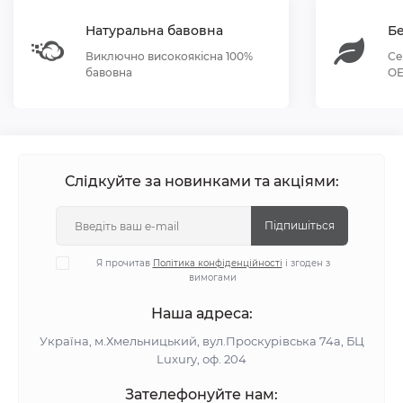
Натуральна бавовна
Бе
Виключно високоякісна 100%
Се
бавовна
OE
Слідкуйте за новинками та акціями:
Підпишіться
Я прочитав
Політика конфіденційності
і згоден з
вимогами
Наша адреса:
Україна, м.Хмельницький, вул.Проскурівська 74а, БЦ
Luxury, оф. 204
Зателефонуйте нам: