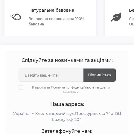
Натуральна бавовна
Бе
Виключно високоякісна 100%
Се
бавовна
OE
Слідкуйте за новинками та акціями:
Підпишіться
Я прочитав
Політика конфіденційності
і згоден з
вимогами
Наша адреса:
Україна, м.Хмельницький, вул.Проскурівська 74а, БЦ
Luxury, оф. 204
Зателефонуйте нам: