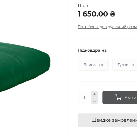
Ціна:
1 650.00 ₴
Потрібен індивідуальний розм
Підковдра на
Блискавці
Ґудзиках
Купи
Швидке замовлен