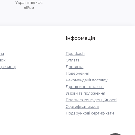
Україні під час
війни
Інформація
на
Про tkach
чок
Оплата
 резинці
Доставка
Повернення
Рекомендації догляду
Дропшиппінг та опт
Умови та положення
Політика конфіденційності
Сертифікат якості
Подарункові сертифікати