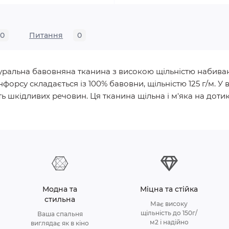
0
Питання
0
натуральна бавовняна тканина з високою щільністю набива
нфорсу складається із 100% бавовни, щільністю 125 г/м.
ь шкідливих речовин. Ця тканина щільна і м'яка на дотик, 
Модна та
Міцна та стійка
стильна
Має високу
щільність до 150г/
Ваша спальня
м2 і надійно
виглядає як в кіно