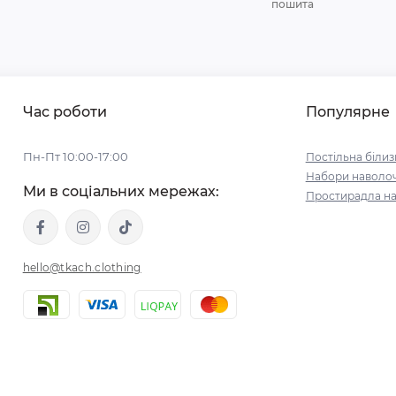
пошита
Час роботи
Популярне
Пн-Пт 10:00-17:00
Постільна білиз
Набори наволо
Ми в соціальних мережах:
Простирадла на
hello@tkach.clothing