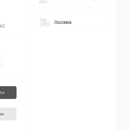
Доставка
ір?
ти
ня