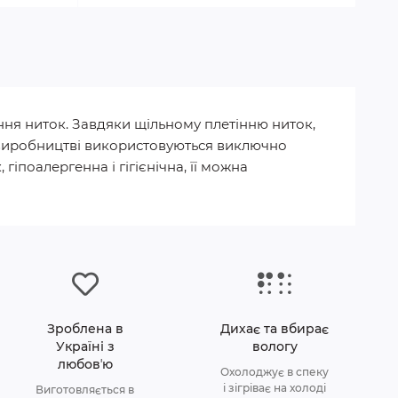
ння ниток. Завдяки щільному плетінню ниток,
 У виробництві використовуються виключно
гіпоалергенна і гігієнічна, її можна
Зроблена в
Дихає та вбирає
Україні з
вологу
любовʼю
Охолоджує в спеку
і зігріває на холоді
Виготовляється в