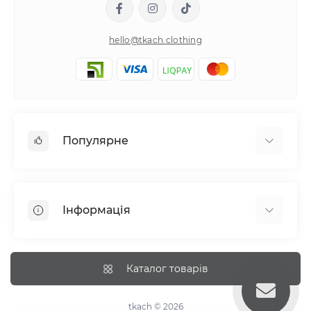
hello@tkach.clothing
Популярне
Постільна білизна
Набори наволочок
Інформація
Простирадла на резинці
Про tkach
Оплата
Каталог товарів
Доставка
Повернення
tkach © 2026