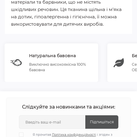
матеріали та барвники, що не містять
шкідливих речовин. Ця тканина щільна і м'яка
на дотик, гіпоалергенна і гігієнічна, її можна
використовувати для дитячих виробів.
Натуральна бавовна
Бе
Виключно високоякісна 100%
Се
бавовна
OE
Слідкуйте за новинками та акціями:
Підпишіться
Я прочитав
Політика конфіденційності
і згоден з