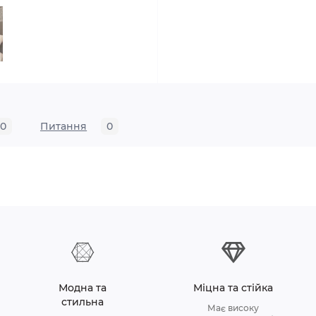
0
Питання
0
Модна та
Міцна та стійка
стильна
Має високу