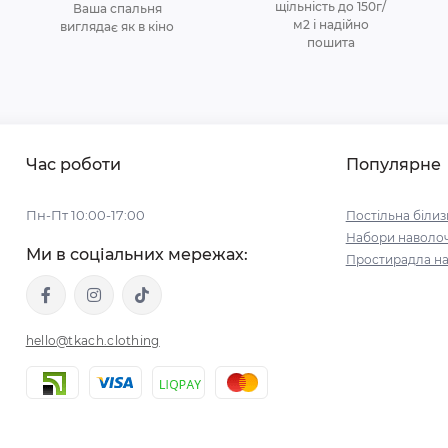
щільність до 150г/
Ваша спальня
м2 і надійно
виглядає як в кіно
пошита
Час роботи
Популярне
Пн-Пт 10:00-17:00
Постільна білиз
Набори наволо
Ми в соціальних мережах:
Простирадла на
hello@tkach.clothing