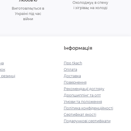
любовʼю
Охолоджує в спеку
і зігріває на холоді
Виготовляється в
Україні під час
війни
Інформація
на
Про tkach
чок
Оплата
 резинці
Доставка
Повернення
Рекомендації догляду
Дропшиппінг та опт
Умови та положення
Політика конфіденційності
Сертифікат якості
Подарункові сертифікати