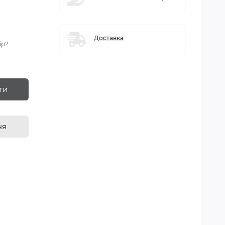
Доставка
ір?
ти
ня