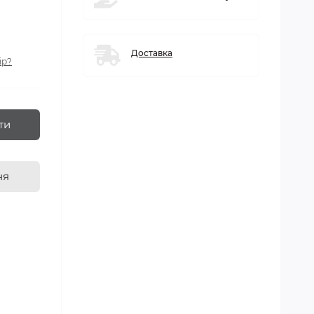
Доставка
ір?
ти
ня