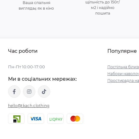
щільність до 150г/
Ваша спальня
м2 і надійно
виглядає як в кіно
пошита
Час роботи
Популярне
Пн-Пт 10:00-17:00
Постільна білиз
Набори наволо
Ми в соціальних мережах:
Простирадла на
hello@tkach.clothing