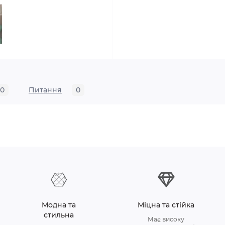
0
Питання
0
Модна та
Міцна та стійка
стильна
Має високу