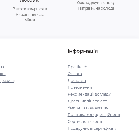
любовʼю
Охолоджує в спеку
і зігріває на холоді
Виготовляється в
Україні під час
війни
Інформація
на
Про tkach
чок
Оплата
 резинці
Доставка
Повернення
Рекомендації догляду
Дропшиппінг та опт
Умови та положення
Політика конфіденційності
Сертифікат якості
Подарункові сертифікати