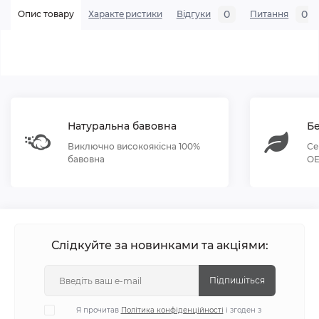
0
0
Опис товару
Характеристики
Відгуки
Питання
Натуральна бавовна
Бе
Виключно високоякісна 100%
Се
бавовна
OE
Слідкуйте за новинками та акціями:
Підпишіться
Я прочитав
Політика конфіденційності
і згоден з