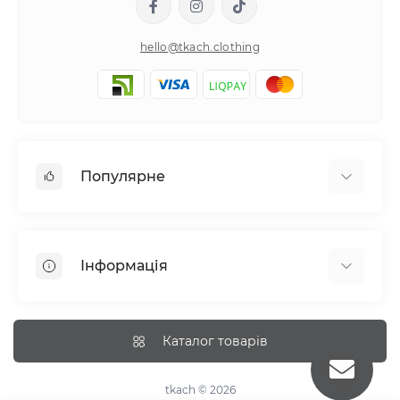
hello@tkach.clothing
Популярне
Постільна білизна
Набори наволочок
Інформація
Простирадла на резинці
Про tkach
Оплата
Каталог товарів
Доставка
Повернення
tkach © 2026