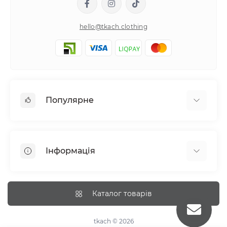
hello@tkach.clothing
Популярне
Постільна білизна
Набори наволочок
Інформація
Простирадла на резинці
Про tkach
Оплата
Каталог товарів
Доставка
Повернення
tkach © 2026