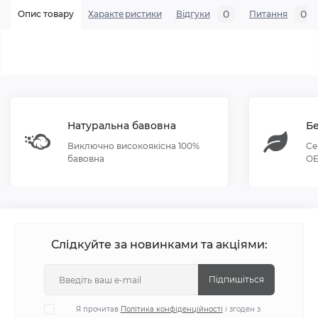
0
0
Опис товару
Характеристики
Відгуки
Питання
Натуральна бавовна
Бе
Виключно високоякісна 100%
Се
бавовна
OE
Слідкуйте за новинками та акціями:
Підпишіться
Я прочитав
Політика конфіденційності
і згоден з