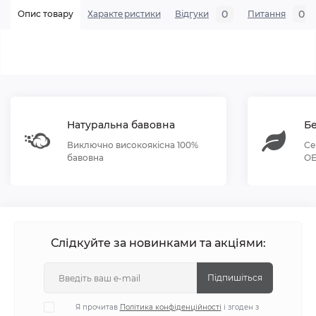
0
0
Опис товару
Характеристики
Відгуки
Питання
Натуральна бавовна
Бе
Виключно високоякісна 100%
Се
бавовна
OE
Слідкуйте за новинками та акціями:
Підпишіться
Я прочитав
Політика конфіденційності
і згоден з