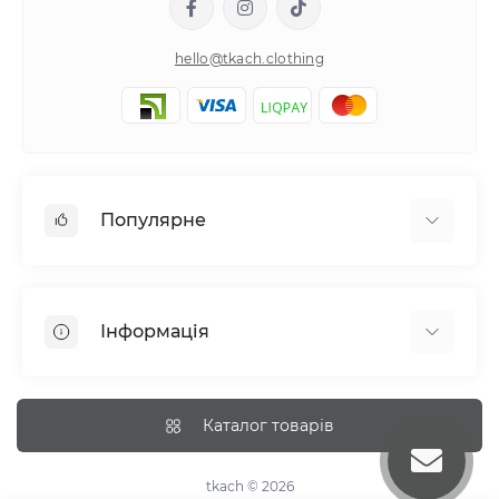
hello@tkach.clothing
Популярне
Постільна білизна
Набори наволочок
Інформація
Простирадла на резинці
Про tkach
Оплата
Каталог товарів
Доставка
Повернення
tkach © 2026