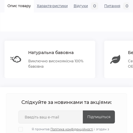
0
0
Опис товару
Характеристики
Відгуки
Питання
Натуральна бавовна
Бе
Виключно високоякісна 100%
Се
бавовна
OE
Слідкуйте за новинками та акціями:
Підпишіться
Я прочитав
Політика конфіденційності
і згоден з