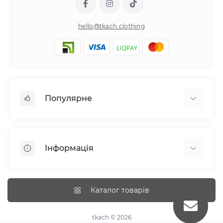
hello@tkach.clothing
Популярне
Постільна білизна
Набори наволочок
Інформація
Простирадла на резинці
Про tkach
Оплата
Каталог товарів
Доставка
Повернення
tkach © 2026