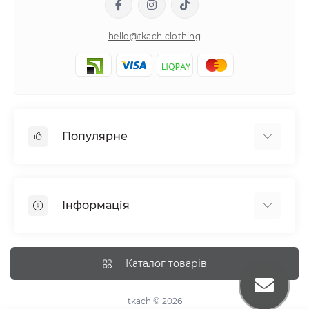
hello@tkach.clothing
Популярне
Постільна білизна
Набори наволочок
Інформація
Простирадла на резинці
Про tkach
Оплата
Каталог товарів
Доставка
Повернення
tkach © 2026