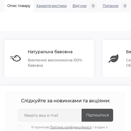
0
0
Опис товару
Характеристики
Відгуки
Питання
Натуральна бавовна
Бе
Виключно високоякісна 100%
Се
бавовна
OE
Слідкуйте за новинками та акціями:
Підпишіться
Я прочитав
Політика конфіденційності
і згоден з