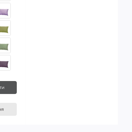
ти
ня