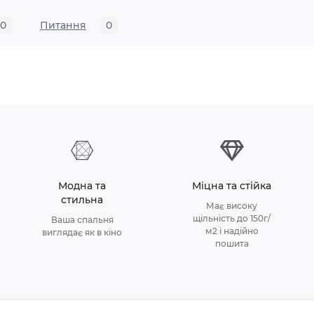
0
Питання
0
Модна та
Міцна та стійка
стильна
Має високу
щільність до 150г/
Ваша спальня
м2 і надійно
виглядає як в кіно
пошита