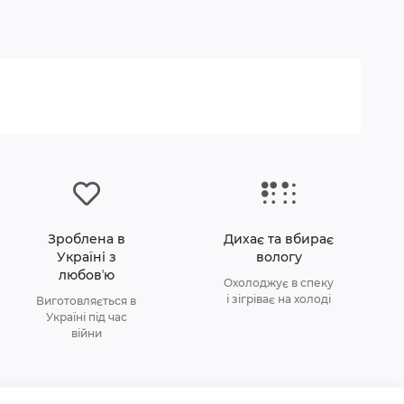
Зроблена в
Дихає та вбирає
Україні з
вологу
любовʼю
Охолоджує в спеку
і зігріває на холоді
Виготовляється в
Україні під час
війни