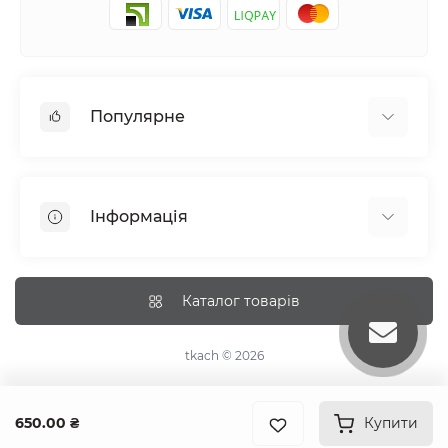
Популярне
Постільна білизна
Набори наволочок
Інформація
Простирадла на резинці
Про tkach
Оплата
Каталог товарів
Доставка
Повернення
tkach © 2026
Рекомендації догляду
Дропшиппінг та опт
650.00 ₴
Купити
Умови та положення