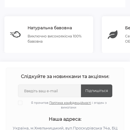
Натуральна бавовна
Бе
Виключно високоякісна 100%
Се
бавовна
OE
Слідкуйте за новинками та акціями:
Підпишіться
Я прочитав
Політика конфіденційності
і згоден з
вимогами
Наша адреса:
Україна, м.Хмельницький, вул.Проскурівська 74а, БЦ