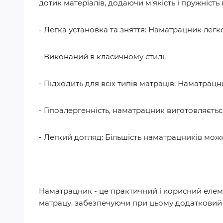
дотик матеріалів, додаючи м'якість і пружніст
- Легка установка та зняття: Наматрацник легк
- Виконаний в класичному стилі.
- Підходить для всіх типів матраців: Наматрац
- Гіпоалергенність, наматрацник виготовляєть
- Легкий догляд: Більшість наматрацників можн
Наматрацник - це практичний і корисний елеме
матрацу, забезпечуючи при цьому додатковий