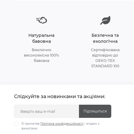
Натуральна
Безпечна та
бавовна
екологічна
Виключно
Сертифікована
високоякісна 100%
відповідно до
бавовна
OEKO-TEX
STANDARD 100
Слідкуйте за новинками та акціями:
Підпишіться
Я прочитав
Політика конфіденційності
і згоден з
вимогами