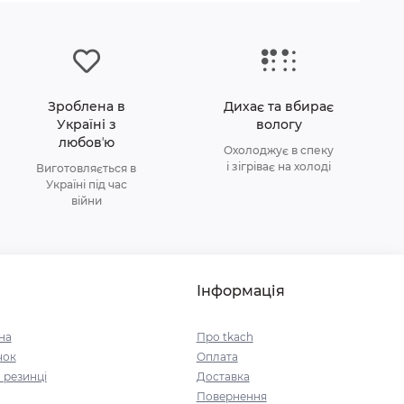
Зроблена в
Дихає та вбирає
Україні з
вологу
любовʼю
Охолоджує в спеку
і зігріває на холоді
Виготовляється в
Україні під час
війни
Інформація
на
Про tkach
чок
Оплата
 резинці
Доставка
Повернення