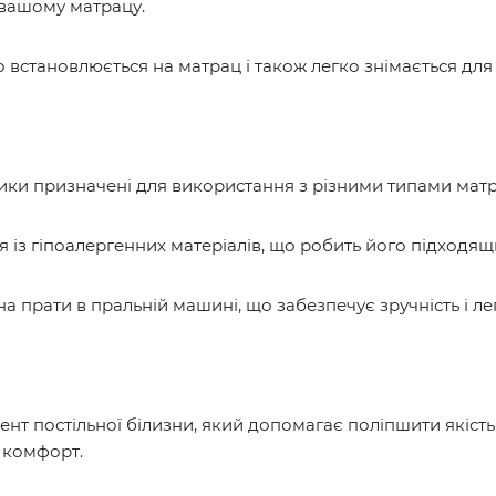
ь вашому матрацу.
о встановлюється на матрац і також легко знімається для
ники призначені для використання з різними типами матра
ся із гіпоалергенних матеріалів, що робить його підходя
а прати в пральній машині, що забезпечує зручність і ле
нт постільної білизни, який допомагає поліпшити якіст
 комфорт.