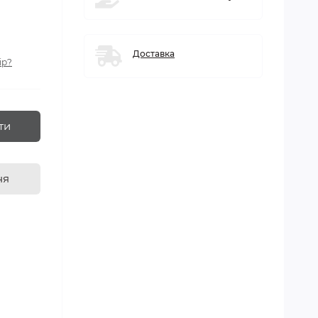
Доставка
ір?
ти
ня