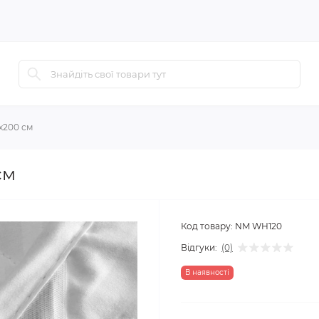
х200 см
см
Код товару:
NM WH120
Відгуки:
(0)
В наявності