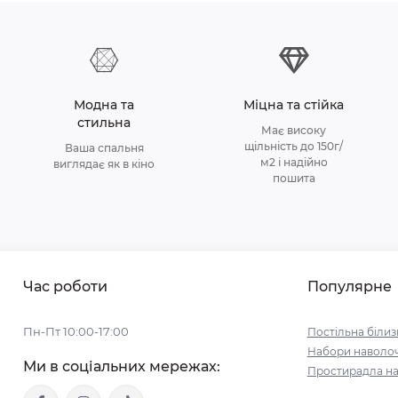
Модна та
Міцна та стійка
стильна
Має високу
щільність до 150г/
Ваша спальня
м2 і надійно
виглядає як в кіно
пошита
Час роботи
Популярне
Пн-Пт 10:00-17:00
Постільна білиз
Набори наволо
Ми в соціальних мережах:
Простирадла на