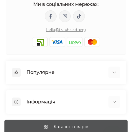
Ми в соціальних мережах:
hello@tkach.clothing
Популярне
Постільна білизна
Набори наволочок
Інформація
Простирадла на резинці
Про tkach
Оплата
Каталог товарів